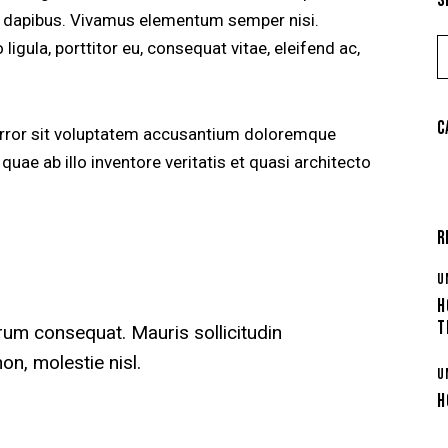
S
ras dapibus. Vivamus elementum semper nisi.
ligula, porttitor eu, consequat vitae, eleifend ac,
C
 error sit voluptatem accusantium doloremque
uae ab illo inventore veritatis et quasi architecto
R
U
H
T
trum consequat. Mauris sollicitudin
n, molestie nisl.
U
H