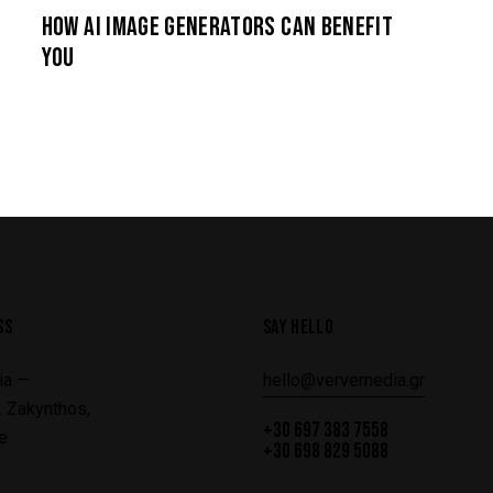
HOW AI IMAGE GENERATORS CAN BENEFIT
YOU
SS
SAY HELLO
ia —
hello@vervemedia.gr
 Zakynthos,
+30 697 383 7558
e
+30 698 829 5088