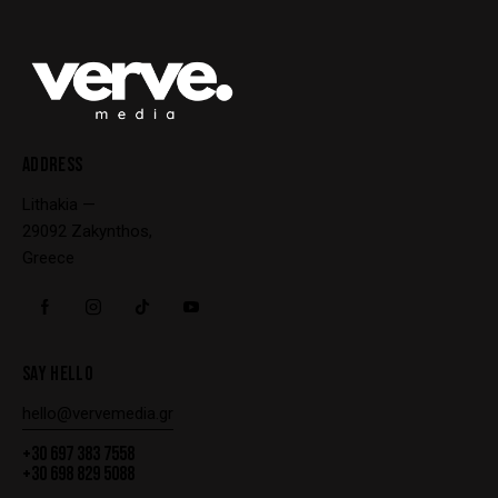
ADDRESS
Lithakia —
29092 Zakynthos,
Greece
SAY HELLO
hello@vervemedia.gr
+30 697 383 7558
+30 698 829 5088