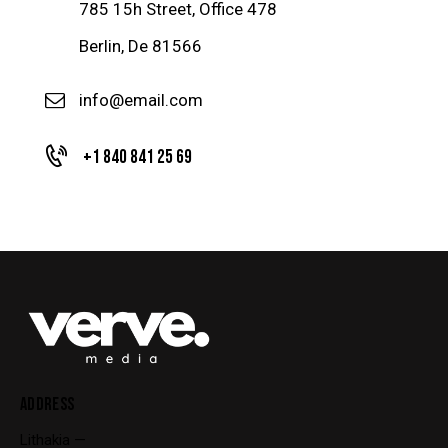
785 15h Street, Office 478
Berlin, De 81566
info@email.com
+1 840 841 25 69
ADDRESS
Lithakia —